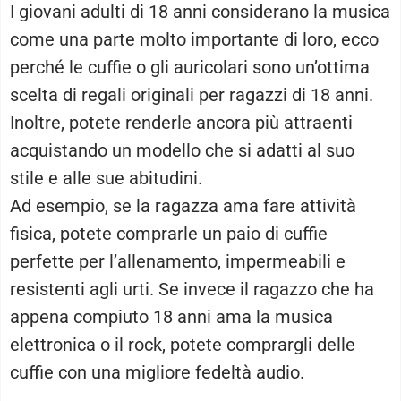
I giovani adulti di 18 anni considerano la musica
come una parte molto importante di loro, ecco
perché le cuffie o gli auricolari sono un’ottima
scelta di regali originali per ragazzi di 18 anni.
Inoltre, potete renderle ancora più attraenti
acquistando un modello che si adatti al suo
stile e alle sue abitudini.
Ad esempio, se la ragazza ama fare attività
fisica, potete comprarle un paio di cuffie
perfette per l’allenamento, impermeabili e
resistenti agli urti. Se invece il ragazzo che ha
appena compiuto 18 anni ama la musica
elettronica o il rock, potete comprargli delle
cuffie con una migliore fedeltà audio.