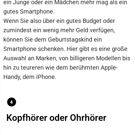
ein Junge oder ein Mädchen mehr mag als ein
gutes Smartphone.
Wenn Sie also über ein gutes Budget oder
zumindest ein wenig mehr Geld verfügen,
können Sie dem Geburtstagskind ein
Smartphone schenken. Hier gibt es eine große
Auswahl an Marken, von billigeren Modellen bis
hin zu teureren wie dem berühmten Apple-
Handy, dem iPhone.
Kopfhörer oder Ohrhörer