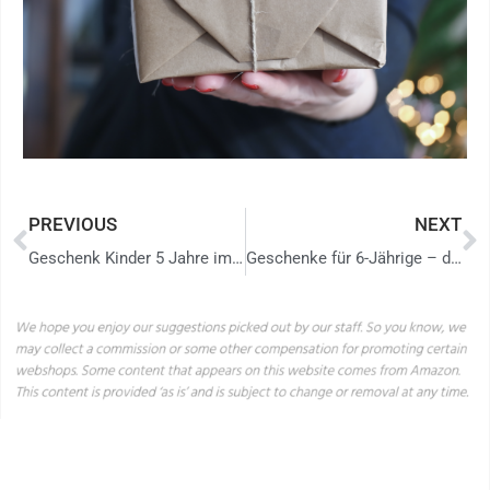
PREVIOUS
NEXT
Geschenk Kinder 5 Jahre im August 2026
Geschenke für 6-Jährige – die 5 besten Ideen.