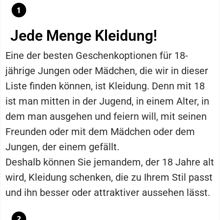
Jede Menge Kleidung!
Eine der besten Geschenkoptionen für 18-
jährige Jungen oder Mädchen, die wir in dieser
Liste finden können, ist Kleidung. Denn mit 18
ist man mitten in der Jugend, in einem Alter, in
dem man ausgehen und feiern will, mit seinen
Freunden oder mit dem Mädchen oder dem
Jungen, der einem gefällt.
Deshalb können Sie jemandem, der 18 Jahre alt
wird, Kleidung schenken, die zu Ihrem Stil passt
und ihn besser oder attraktiver aussehen lässt.