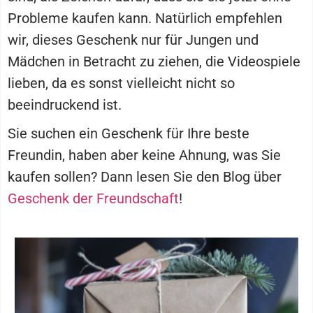
Probleme kaufen kann. Natürlich empfehlen
wir, dieses Geschenk nur für Jungen und
Mädchen in Betracht zu ziehen, die Videospiele
lieben, da es sonst vielleicht nicht so
beeindruckend ist.
Sie suchen ein Geschenk für Ihre beste
Freundin, haben aber keine Ahnung, was Sie
kaufen sollen? Dann lesen Sie den Blog über
Geschenk der Freundschaft
!