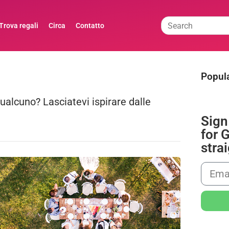
Trova regali
Circa
Contatto
Popula
qualcuno? Lasciatevi ispirare dalle
Sign
for G
stra