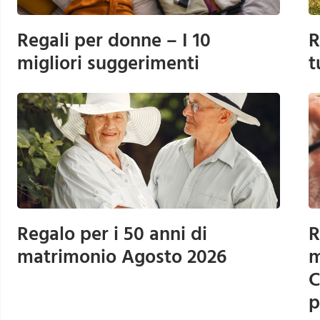
Regali per donne – I 10
R
migliori suggerimenti
t
Regalo per i 50 anni di
R
matrimonio Agosto 2026
m
C
p