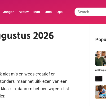
Jongen
Vrouw
Man
Oma
Opa
ugustus 2026
Popul
k niet mis en wees creatief en
bijzonders, maar het uitkiezen van een
lus zijn, daarom hebben wij een lijst
er.