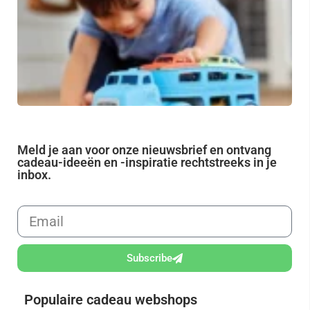
Jo
Pe
Id
vo
Kl
Meld je aan voor onze nieuwsbrief en ontvang
cadeau-ideeën en -inspiratie rechtstreeks in je
inbox.
Subscribe
Populaire cadeau webshops