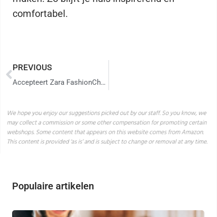
comfortabel.
PREVIOUS
Accepteert Zara FashionCheque? Helaas niet, maar hier kun je wel terecht!
Populaire artikelen
Cr