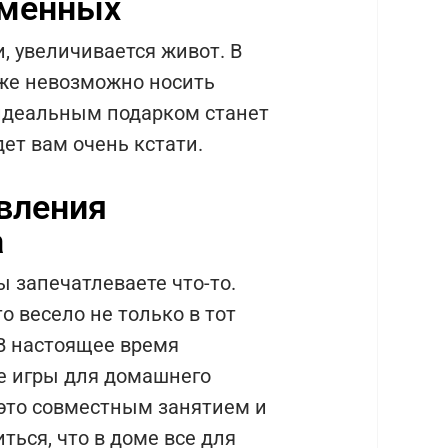
еменных
и, увеличивается живот. В
уже невозможно носить
 идеальным подарком станет
ет вам очень кстати.
овления
а
ы запечатлеваете что-то.
 весело не только в тот
 В настоящее время
е игры для домашнего
 это совместным занятием и
иться, что в доме все для