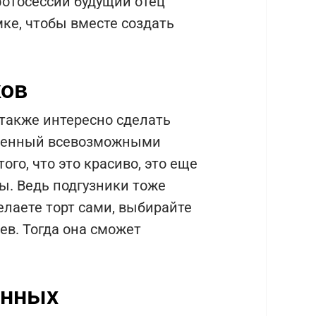
отосессии будущий отец
ке, чтобы вместе создать
ков
 также интересно сделать
олненный всевозможными
го, что это красиво, это еще
ы. Ведь подгузники тоже
делаете торт сами, выбирайте
ев. Тогда она сможет
енных